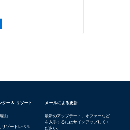
センター & リゾート
メールによる更新
る理由
最新のアップデート、オファーなど
を入手するにはサインアップしてく
とリゾートレベル
ださい。