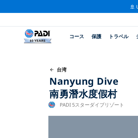
🚢 
コース
保護
トラベル
台湾
Nanyung Dive
南勇潛水度假村
PADI 5スターダイブリゾート