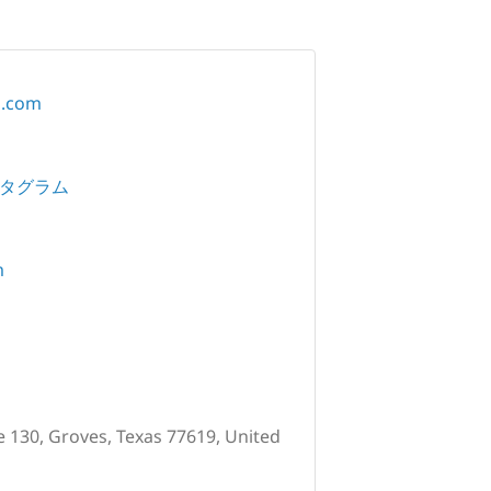
a.com
タグラム
m
e 130, Groves, Texas 77619, United