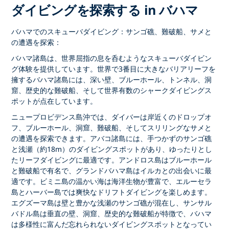
ダイビングを探索する in バハマ
バハマでのスキューバダイビング：サンゴ礁、難破船、サメと
の遭遇を探索：
バハマ諸島は、
世界屈指の息を呑むような
スキューバダイビン
グ
体験を提供しています。世界で
3番目に大きなバリアリーフを
擁するバハマ諸島には、深い壁、ブルーホール、トンネル、洞
窟、歴史的な難破船、そして世界有数の
シャークダイビングス
ポット
が点在しています。
ニュープロビデンス
島沖では、ダイバーは岸近くのドロップオ
フ、ブルーホール、洞窟、難破船、そしてスリリングなサメと
の遭遇を探索できます。
アバコ
諸島には、手つかずのサンゴ礁
と浅瀬（約18m）のダイビングスポットがあり、ゆったりとし
たリーフダイビングに最適です。
アンドロス島
はブルーホール
と難破船で有名で、
グランドバハマ島は
イルカとの出会いに最
適です。
ビミニ島
の温かい海は海洋生物が豊富で、
エルーセラ
島
と
ハーバー島では
爽快なドリフトダイビングを楽しめます。
エグズーマ
島は壁と豊かな浅瀬のサンゴ礁が混在し、
サンサル
バドル島は
垂直の壁、洞窟、歴史的な難破船が特徴で、バハマ
は多様性に富んだ忘れられない
ダイビングスポット
となってい