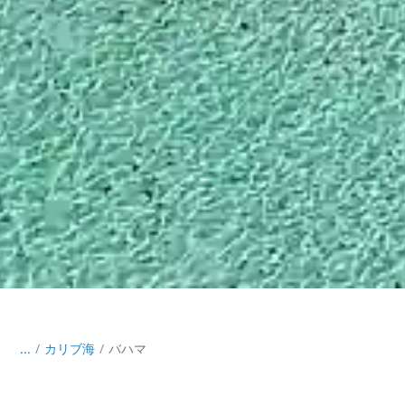
...
/
カリブ海
バハマ