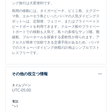
ング旅行は
大変便利です。
島間の移動には、
タイガービーチ、ビミニ島、エグズー
マ島
、
エルーセラ島
といった
バハマの人気ダイビングス
ポット
へは、定期便、フェリー、またはプライベートス
ピードボートを利用できます。クルーズ船やプライベー
トボートでの移動も人気で、島々の多様なサンゴ礁、難
破船、ブルーホールを探索する柔軟性が得られます。ア
クセスが簡単で信頼できる交通手段があるため、
バハマ
でのスキューバダイビング休暇の
計画はシンプルでスト
レスフリーです。
その他の役立つ情報
タイムゾーン
UTC-05:00
電話
"+1