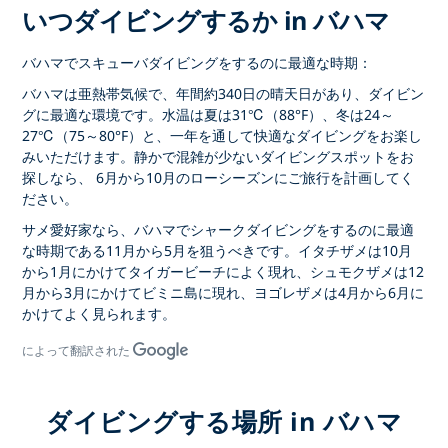
いつダイビングするか in バハマ
バハマでスキューバダイビングをするのに最適な時期：
バハマは
亜熱帯気候で、年間約
340日の晴天日
があり、ダイビン
グに最適な
環境
です。水温は
夏は31℃（88°F）、
冬は24～
27℃（75～80°F）
と、一年を通して快適なダイビングをお楽し
みいただけます。静かで混雑が少ないダイビングスポットをお
探しなら、
6月から10月のローシーズン
にご旅行を計画してく
ださい。
サメ愛好家なら
、バハマでシャークダイビングをする
のに最適
な時期である
11月から5月
を狙うべきです。イタチザメは10月
から1月にかけて
タイガービーチに
よく現れ、シュモクザメは12
月から3月にかけて
ビミニ島
に現れ、ヨゴレザメは4月から6月に
かけてよく見られます。
によって翻訳された
ダイビングする場所 in バハマ