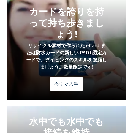
カードを誇りを持
って持ち歩きまし
ょう!
リサイクル素材で作られた eCard ま
たは防水カードの新しい PADI 認定カ
ードで、ダイビングのスキルを披露し
ましょう。数量限定です!
今すぐ入手
水中でも水中でも
接続を維持