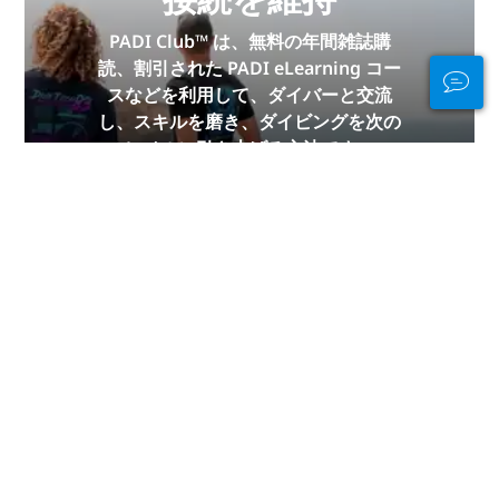
PADI Club™ は、無料の年間雑誌購
読、割引された PADI eLearning コー
スなどを利用して、ダイバーと交流
し、スキルを磨き、ダイビングを次の
レベルに引き上げる方法です。
今すぐ参加
広告
大陸別のダイビング
アジア
アフリカ