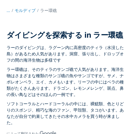
...
/
モルディブ
ラー環礁
ダイビングを探索する in ラー環礁
ラーのダイビングは、ラグーン内に高密度のティラ（水没した
島）があるため人気があります。洞窟、張り出し、ドロップオ
フの間の海洋生物は多様です
ラー環礁は、そのティラのサンゴ礁で人気があります。海洋生
物はさまざまな種類のサンゴ礁の魚やサンゴですが、サメ、ナ
ポレオンベラ、エイ、カメもいます。リーフの中にはベラの種
類がたくさんあります。ドラゴン、レモンメレンゲ、斑点、鼻
の長い鳥などはそのほんの一例です。
ソフトコーラルとハードコーラルの中には、裸鰓類、色とりど
りのスポンジ、精巧な海のファン、甲殻類、タコがいます。あ
なたが自分で約束してきたその水中カメラを買う時が来まし
た。
によって翻訳された