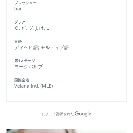
プレッシャー
bar
プラグ
Ｃ,
だ,
グ,
J,
け,
L
言語
ディベヒ語; モルディブ語
第1ステージ
ヨークバルブ
国際空港
Velana Intl. (MLE)
によって翻訳された