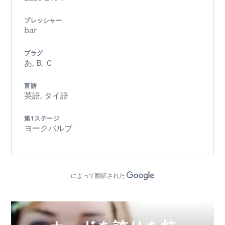
プレッシャー
bar
プラグ
あ,
B,
Ｃ
言語
英語,
タイ語
第1ステージ
ヨークバルブ
によって翻訳された