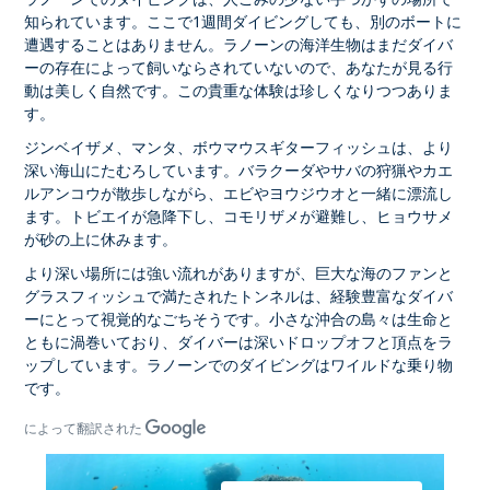
知られています。ここで1週間ダイビングしても、別のボートに
遭遇することはありません。ラノーンの海洋生物はまだダイバ
ーの存在によって飼いならされていないので、あなたが見る行
動は美しく自然です。この貴重な体験は珍しくなりつつありま
す。
ジンベイザメ、マンタ、ボウマウスギターフィッシュは、より
深い海山にたむろしています。バラクーダやサバの狩猟やカエ
ルアンコウが散歩しながら、エビやヨウジウオと一緒に漂流し
ます。トビエイが急降下し、コモリザメが避難し、ヒョウサメ
が砂の上に休みます。
より深い場所には強い流れがありますが、巨大な海のファンと
グラスフィッシュで満たされたトンネルは、経験豊富なダイバ
ーにとって視覚的なごちそうです。小さな沖合の島々は生命と
ともに渦巻いており、ダイバーは深いドロップオフと頂点をラ
ップしています。ラノーンでのダイビングはワイルドな乗り物
です。
によって翻訳された