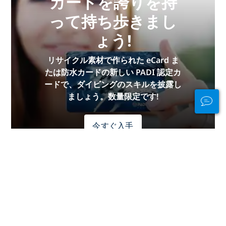
カードを誇りを持
って持ち歩きまし
ょう!
リサイクル素材で作られた eCard ま
たは防水カードの新しい PADI 認定カ
ードで、ダイビングのスキルを披露し
ましょう。数量限定です!
今すぐ入手
水中でも水中でも
接続を維持