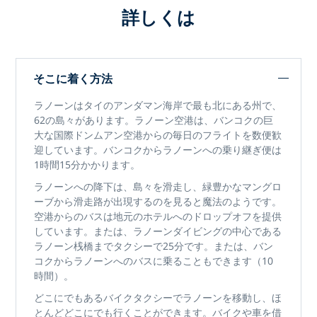
詳しくは
そこに着く方法
ラノーンはタイのアンダマン海岸で最も北にある州で、
62の島々があります。ラノーン空港は、バンコクの巨
大な国際ドンムアン空港からの毎日のフライトを数便歓
迎しています。バンコクからラノーンへの乗り継ぎ便は
1時間15分かかります。
ラノーンへの降下は、島々を滑走し、緑豊かなマングロ
ーブから滑走路が出現するのを見ると魔法のようです。
空港からのバスは地元のホテルへのドロップオフを提供
しています。または、ラノーンダイビングの中心である
ラノーン桟橋までタクシーで25分です。または、バン
コクからラノーンへのバスに乗ることもできます（10
時間）。
どこにでもあるバイクタクシーでラノーンを移動し、ほ
とんどどこにでも行くことができます。バイクや車を借