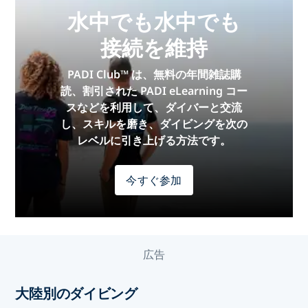
水中でも水中でも
接続を維持
PADI Club™ は、無料の年間雑誌購
読、割引された PADI eLearning コー
スなどを利用して、ダイバーと交流
し、スキルを磨き、ダイビングを次の
レベルに引き上げる方法です。
今すぐ参加
広告
大陸別のダイビング