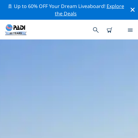
🚢 Up to 60% OFF Your Dream Liveaboard!
Explore
the Deals