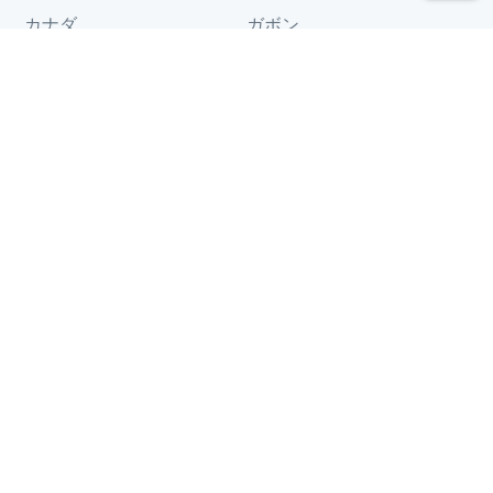
カナダ
ガボン
ガーナ
ギニア
グアム
ケニア
コモロ
コンゴ
サモア
ジブチ
スイス
チャド
ツバル
トルコ
トンガ
トーゴ
ドイツ
ナウル