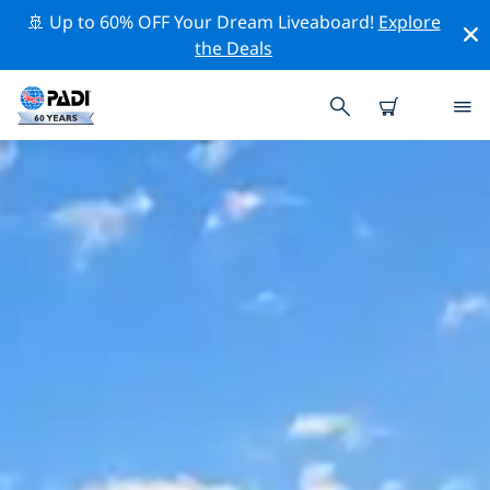
🚢 Up to 60% OFF Your Dream Liveaboard!
Explore
the Deals