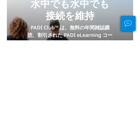
水中でも水中でも
接続を維持
PADI Club™ は、無料の年間雑誌購
読、割引された PADI eLearning コー
スなどを利用して、ダイバーと交流
し、スキルを磨き、ダイビングを次の
レベルに引き上げる方法です。
今すぐ参加
PADIより感謝申し上げます。
このページは、以下の PADI メンバーの貢献がなければ
実現できませんでした。
Diving Enterprises, Ltd.
.
免責