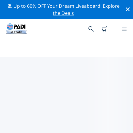
🚢 Up to 60% OFF Your Dream Liveaboard!
Explore
the Deals
TE HĀWERE-A-MAKI / GOAT
ISLAND周辺のトッププロフェッシ
ョナル活動
上記のフィルターまたはインタラクティブ マップを使用
して、 Te Hāwere-a-Maki / Goat Island 周辺の専門的な
活動やイベントを探索してください。