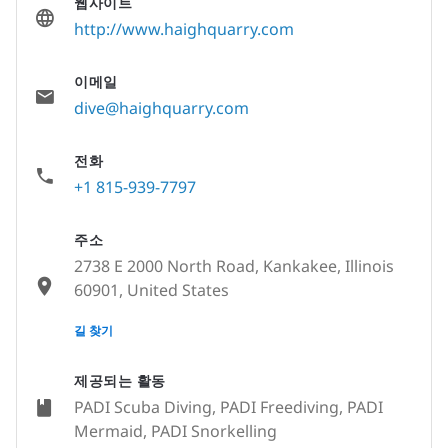
웹사이트
http://www.haighquarry.com
이메일
dive@haighquarry.com
전화
+1 815-939-7797
주소
2738 E 2000 North Road, Kankakee, Illinois
60901, United States
None
길 찾기
제공되는 활동
PADI Scuba Diving, PADI Freediving, PADI
Mermaid, PADI Snorkelling