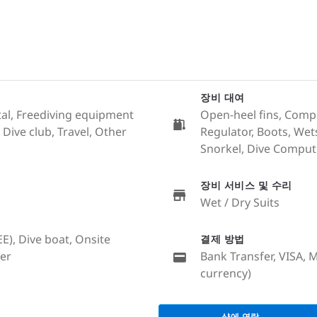
장비 대여
tal, Freediving equipment
Open-heel fins, Compas
, Dive club, Travel, Other
Regulator, Boots, Wet
Snorkel, Dive Comput
장비 서비스 및 수리
Wet / Dry Suits
EE), Dive boat, Onsite
결제 방법
er
Bank Transfer, VISA, 
currency)
샵에 연락