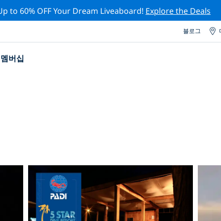
Up to 60% OFF Your Dream Liveaboard!
Explore the Deals
블로그
멤버십