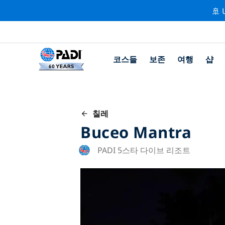
🚢 
코스들
보존
여행
샵
칠레
Buceo Mantra
PADI 5스타 다이브 리조트