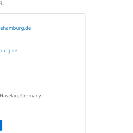
다.
egehamburg.de
burg.de
 Haselau, Germany