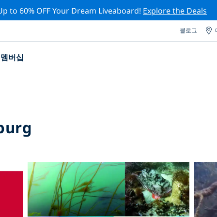
Up to 60% OFF Your Dream Liveaboard!
Explore the Deals
블로그
멤버십
burg