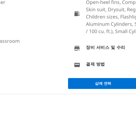
her
Open-heel fins, Comp
Skin suit, Drysuit, Re
Children sizes, Flash
Aluminum Cylinders, S
/ 100 cu. ft.), Small Cyl
classroom
장비 서비스 및 수리
결제 방법
샵에 연락