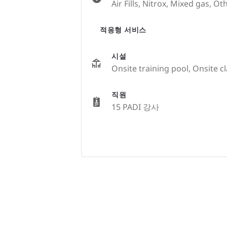
Air Fills, Nitrox, Mixed gas, Ot
적응형 서비스
시설
Onsite training pool, Onsite 
직원
15 PADI 강사