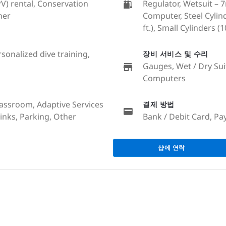
V) rental, Conservation
Regulator, Wetsuit – 
ther
Computer, Steel Cylind
ft.), Small Cylinders (10
rsonalized dive training,
장비 서비스 및 수리
Gauges, Wet / Dry Sui
Computers
lassroom, Adaptive Services
결제 방법
rinks, Parking, Other
Bank / Debit Card, Pay
샵에 연락