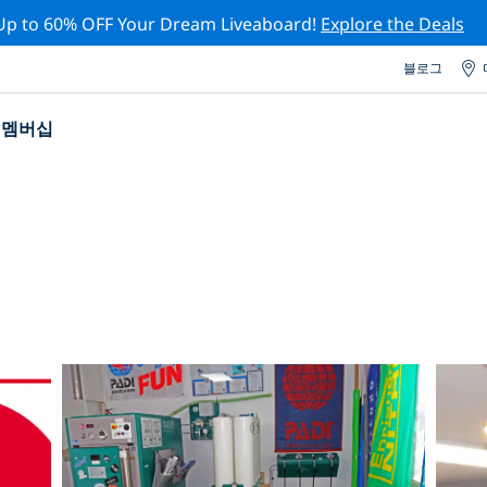
Up to 60% OFF Your Dream Liveaboard!
Explore the Deals
블로그
멤버십