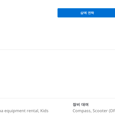
샵에 연락
장비 대여
uba equipment rental, Kids
Compass, Scooter (DPV