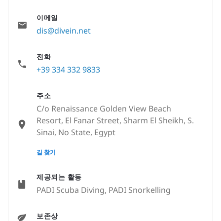
이메일
dis@divein.net
전화
+39 334 332 9833
주소
C/o Renaissance Golden View Beach
Resort, El Fanar Street, Sharm El Sheikh, S.
Sinai, No State, Egypt
None
길 찾기
제공되는 활동
PADI Scuba Diving, PADI Snorkelling
보존상