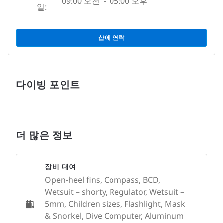
09:00 오전
-
05:00 오후
일:
샵에 연락
다이빙 포인트
더 많은 정보
장비 대여
Open-heel fins, Compass, BCD,
Wetsuit – shorty, Regulator, Wetsuit –
5mm, Children sizes, Flashlight, Mask
& Snorkel, Dive Computer, Aluminum