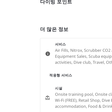
다이빙 포인트
더 많은 정보
서비스
Air Fills, Nitrox, Scrubber CO
Equipment Sales, Scuba equip
activities, Dive club, Travel, O
적응형 서비스
시설
Onsite training pool, Onsite c
Wi-Fi (FREE), Retail Shop, Dive
accommodation, Food & Drink