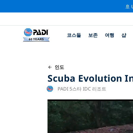
🚢 
코스들
보존
여행
샵
인도
Scuba Evolution I
PADI 5스타 IDC 리조트