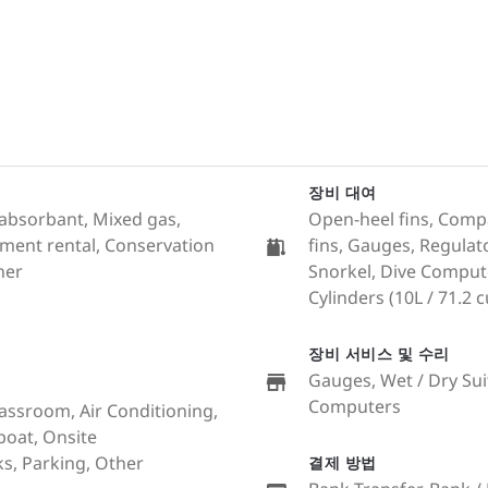
장비 대여
2 absorbant, Mixed gas,
Open-heel fins, Compa
ment rental, Conservation
fins, Gauges, Regulato
ther
Snorkel, Dive Comput
Cylinders (10L / 71.2 cu
장비 서비스 및 수리
Gauges, Wet / Dry Sui
Computers
lassroom, Air Conditioning,
 boat, Onsite
s, Parking, Other
결제 방법