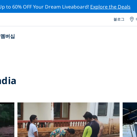
Up to 60% OFF Your Dream Liveaboard!
Explore the Deals
블로그
멤버십
ndia