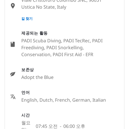
Viale Cristoforo Colombo SNC, 90051
Ustica No State, Italy
None
길 찾기
제공되는 활동
PADI Scuba Diving, PADI TecRec, PADI
Freediving, PADI Snorkelling,
Conservation, PADI First Aid - EFR
보존상
Adopt the Blue
언어
English, Dutch, French, German, Italian
시간
월요
07:45 오전
-
06:00 오후