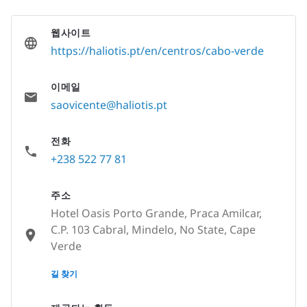
웹사이트
https://haliotis.pt/en/centros/cabo-verde
이메일
saovicente@haliotis.pt
전화
+238 522 77 81
주소
Hotel Oasis Porto Grande, Praca Amilcar,
C.P. 103 Cabral, Mindelo, No State, Cape
Verde
None
길 찾기