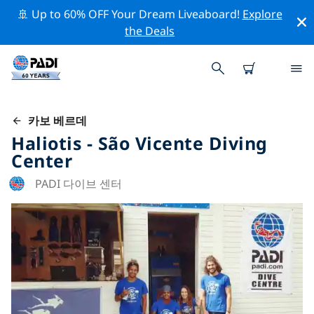
🚢 Up to 60% OFF Your Dream Liveaboard!
Explore
the Deals
카보 베르데
Haliotis - São Vicente Diving
Center
PADI 다이브 센터