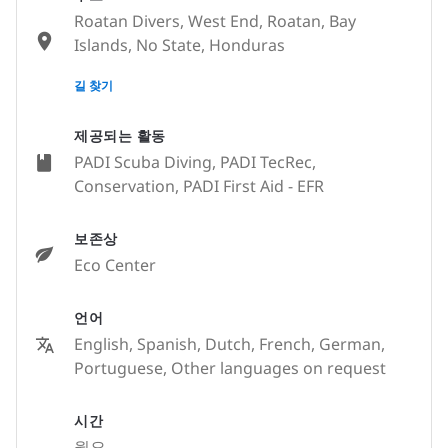
Roatan Divers, West End, Roatan, Bay
Islands, No State, Honduras
None
길 찾기
제공되는 활동
PADI Scuba Diving, PADI TecRec,
Conservation, PADI First Aid - EFR
보존상
Eco Center
언어
English, Spanish, Dutch, French, German,
Portuguese, Other languages on request
시간
월요