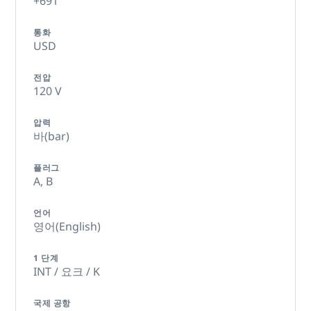
+691
통화
USD
전압
120 V
압력
바(bar)
플러그
A,
B
언어
영어(English)
1 단계
INT / 요크 / K
국제 공항