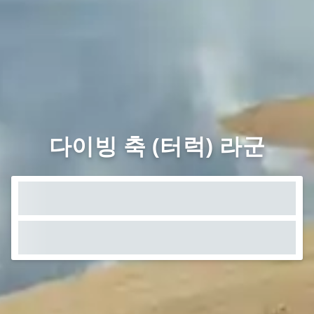
다이빙 축 (터럭) 라군