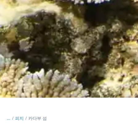
...
/
피지
카다부 섬