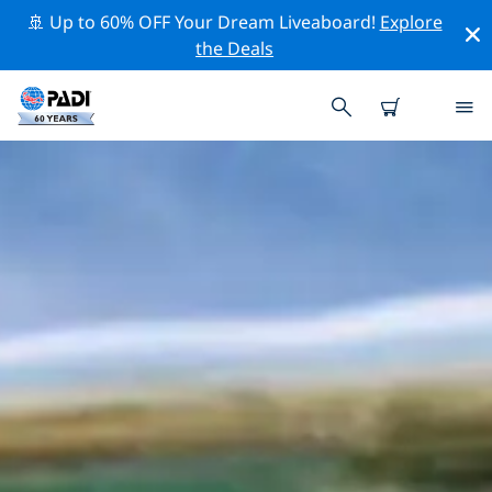
🚢 Up to 60% OFF Your Dream Liveaboard!
Explore
the Deals