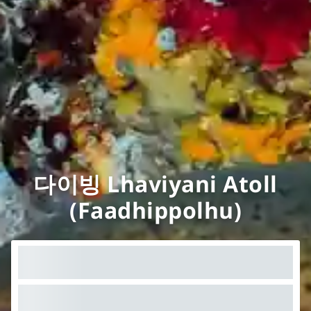
다이빙 Lhaviyani Atoll
(Faadhippolhu)