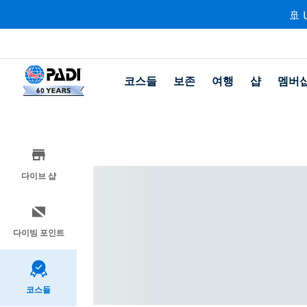
🚢 
코스들
보존
여행
샵
멤버
다이브 샵
다이빙 포인트
코스들