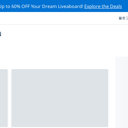
Up to 60% OFF Your Dream Liveaboard!
Explore the Deals
블로
십