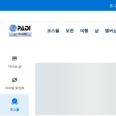
🚢 
코스들
보존
여행
샵
멤버
다이브 샵
다이빙 포인트
코스들