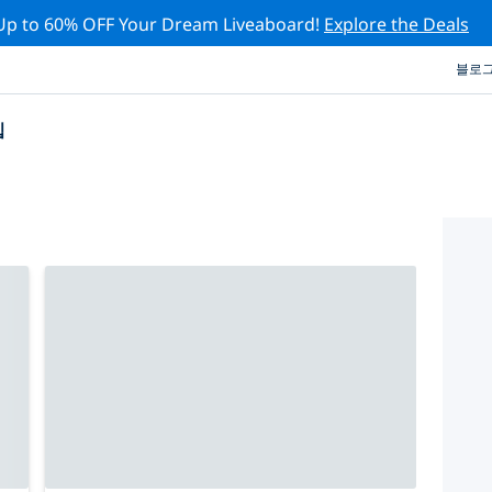
Up to 60% OFF Your Dream Liveaboard!
Explore the Deals
블로
십