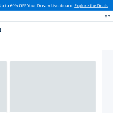
Up to 60% OFF Your Dream Liveaboard!
Explore the Deals
블로
십