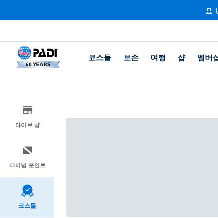
🚢 
코스들
보존
여행
샵
멤버
다이브 샵
다이빙 포인트
코스들