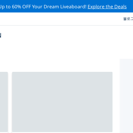
Up to 60% OFF Your Dream Liveaboard!
Explore the Deals
블로
십