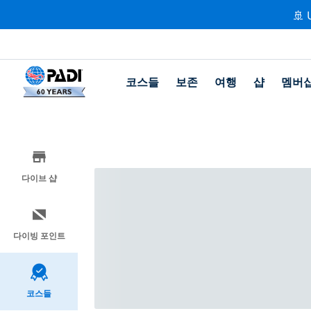
🚢 
코스들
보존
여행
샵
멤버
다이브 샵
다이빙 포인트
코스들