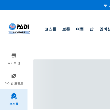
🚢 
코스들
보존
여행
샵
멤버
다이브 샵
다이빙 포인트
코스들