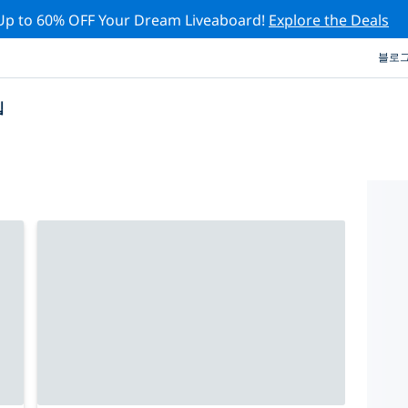
Up to 60% OFF Your Dream Liveaboard!
Explore the Deals
블로
십