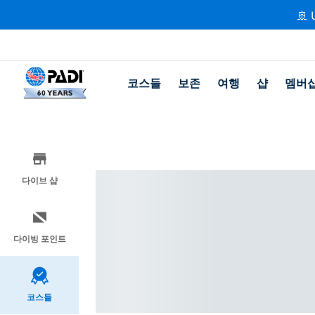
🚢 
코스들
보존
여행
샵
멤버
다이브 샵
다이빙 포인트
코스들