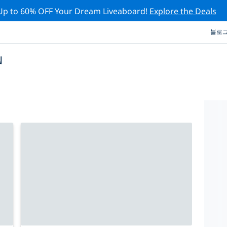
Up to 60% OFF Your Dream Liveaboard!
Explore the Deals
블로
십