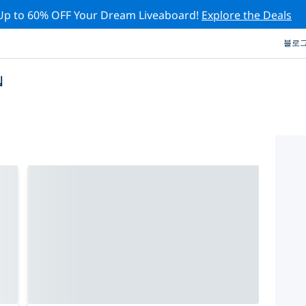
Up to 60% OFF Your Dream Liveaboard!
Explore the Deals
블로
십