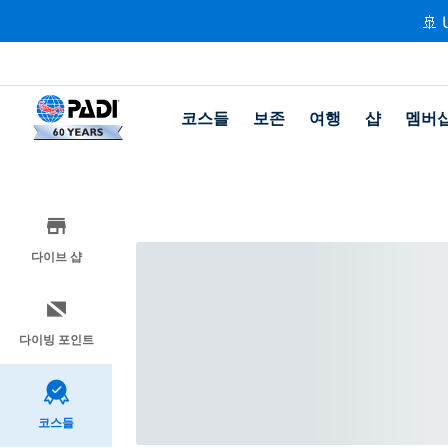
🚢 
코스들
보존
여행
샵
멤버
다이브 샵
다이빙 포인트
코스들