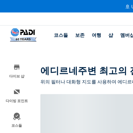
🚢 
코스들
보존
여행
샵
멤버
에디르네주변 최고의 
다이브 샵
위의 필터나 대화형 지도를 사용하여 에디르
다이빙 포인트
코스들