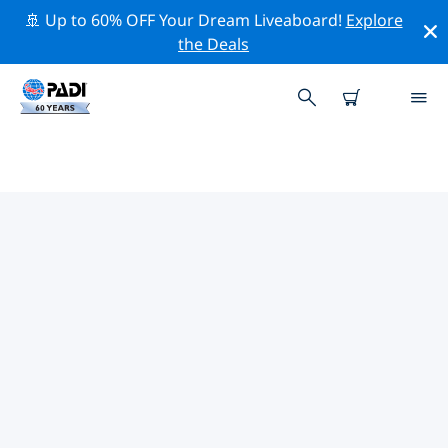
🚢 Up to 60% OFF Your Dream Liveaboard!
Explore
the Deals
히우그란지두술주주변 최고의 전문
활동
위의 필터나 대화형 지도를 사용하여 히우그란지두술주 주
변의 전문적인 활동과 이벤트를 탐색해 보세요.