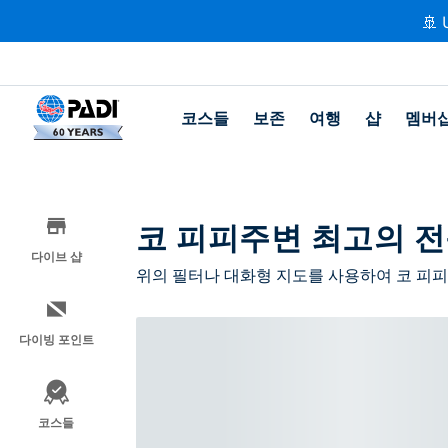
🚢 
코스들
보존
여행
샵
멤버
코 피피주변 최고의 전
다이브 샵
위의 필터나 대화형 지도를 사용하여 코 피피
다이빙 포인트
코스들