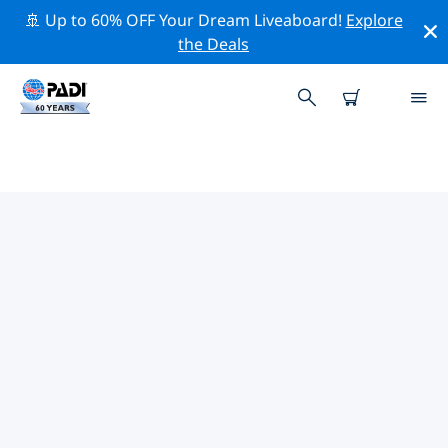
🚢 Up to 60% OFF Your Dream Liveaboard!
Explore
the Deals
시파단-카팔라이-마불주변 최고의 전
문 활동
위의 필터나 대화형 지도를 사용하여 시파단-카팔라이-마불
주변의 전문적인 활동과 이벤트를 탐색해 보세요.