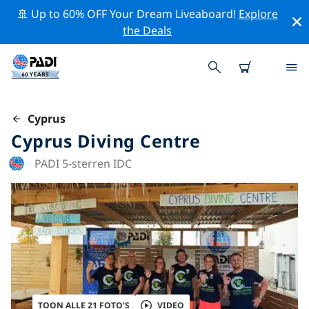
🚢 Up to 60% OFF Your Dream Liveaboard!
Explore
the Deals
Cyprus
Cyprus Diving Centre
PADI 5-sterren IDC
TOON ALLE 21 FOTO'S
VIDEO