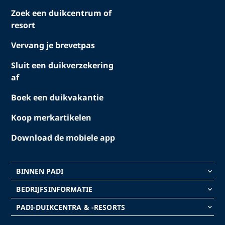
Zoek een duikcentrum of
resort
Vervang je brevetpas
Sluit een duikverzekering
af
Boek een duikvakantie
Koop merkartikelen
Download de mobiele app
BINNEN PADI
keyboard_arrow_down
BEDRIJFSINFORMATIE
keyboard_arrow_down
PADI-DUIKCENTRA & -RESORTS
keyboard_arrow_down