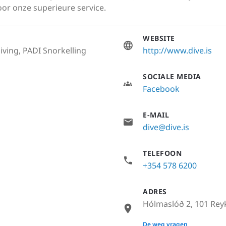
voor onze superieure service.
WEBSITE
iving, PADI Snorkelling
http://www.dive.is
SOCIALE MEDIA
Facebook
E-MAIL
dive@dive.is
TELEFOON
+354 578 6200
ADRES
Hólmaslóð 2, 101 Reyk
None
De weg vragen