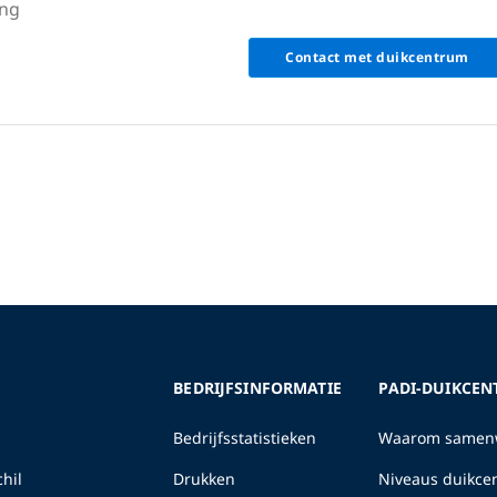
ing
Contact met duikcentrum
BEDRIJFSINFORMATIE
PADI-DUIKCEN
Bedrijfsstatistieken
Waarom samenw
hil
Drukken
Niveaus duikcen