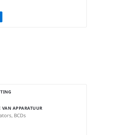
STING
IE VAN APPARATUUR
lators, BCDs