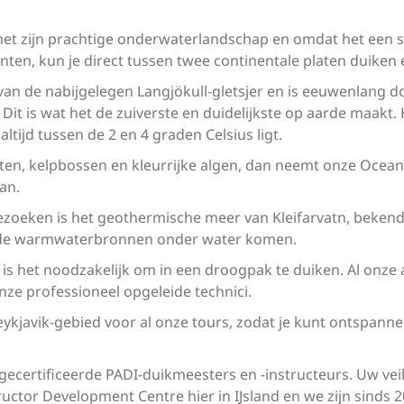
met zijn prachtige onderwaterlandschap en omdat het een s
ten, kun je direct tussen twee continentale platen duiken 
ig van de nabijgelegen Langjökull-gletsjer en is eeuwenlang
. Dit is wat het de zuiverste en duidelijkste op aarde maak
ltijd tussen de 2 en 4 graden Celsius ligt.
rten, kelpbossen en kleurrijke algen, dan neemt onze Ocean
an.
ezoeken is het geothermische meer van Kleifarvatn, bekend 
t de warmwaterbronnen onder water komen.
 is het noodzakelijk om in een droogpak te duiken. Al onze 
e professioneel opgeleide technici.
eykjavik-gebied voor al onze tours, zodat je kunt ontspann
ecertificeerde PADI-duikmeesters en -instructeurs. Uw veilig
uctor Development Centre hier in IJsland en we zijn sinds 