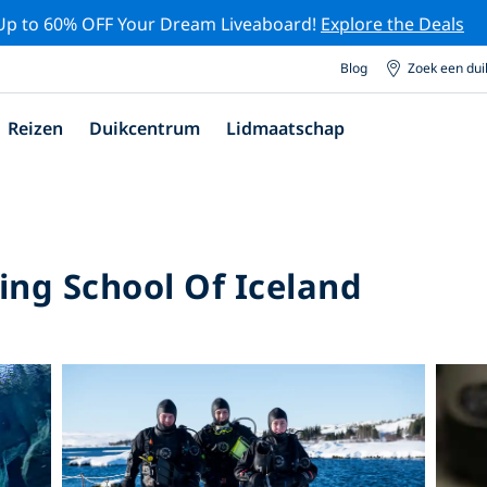
Up to 60% OFF Your Dream Liveaboard!
Explore the Deals
Blog
Zoek een du
Reizen
Duikcentrum
Lidmaatschap
ving School Of Iceland