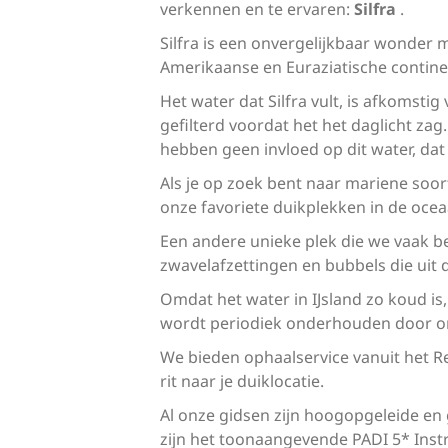
verkennen en te ervaren:
Silfra
.
Silfra is een onvergelijkbaar wonder 
Amerikaanse en Euraziatische continen
Het water dat Silfra vult, is afkomst
gefilterd voordat het het daglicht zag
hebben geen invloed op dit water, dat a
Als je op zoek bent naar mariene soo
onze favoriete duikplekken in de ocea
Een andere unieke plek die we vaak b
zwavelafzettingen en bubbels die ui
Omdat het water in IJsland zo koud is,
wordt periodiek onderhouden door onz
We bieden ophaalservice vanuit het R
rit naar je duiklocatie.
Al onze gidsen zijn hoogopgeleide en g
zijn het toonaangevende PADI 5* Instr