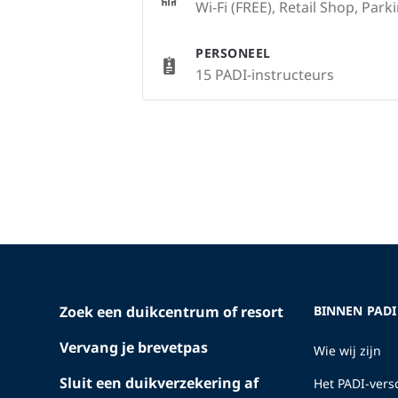
Wi-Fi (FREE), Retail Shop, Park
PERSONEEL
15 PADI-instructeurs
Zoek een duikcentrum of resort
BINNEN PADI
Vervang je brevetpas
Wie wij zijn
Sluit een duikverzekering af
Het PADI-versc