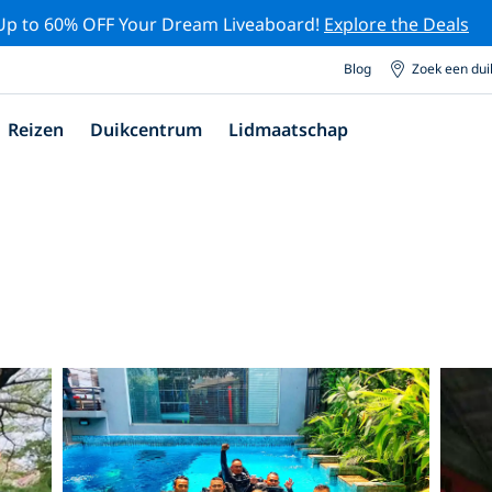
Up to 60% OFF Your Dream Liveaboard!
Explore the Deals
Blog
Zoek een du
Reizen
Duikcentrum
Lidmaatschap