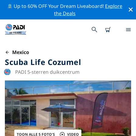
🚢 Up to 60% OFF Your Dream Liveaboard!
Explore
the Deals
Mexico
Scuba Life Cozumel
PADI 5-sterren duikcentrum
TOON ALLE 5 FOTO'S
VIDEO