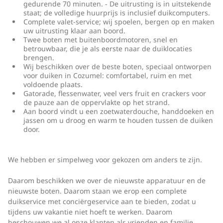
gedurende 70 minuten. - De uitrusting is in uitstekende
staat; de volledige huurprijs is inclusief duikcomputers.
Complete valet-service; wij spoelen, bergen op en maken
uw uitrusting klaar aan boord.
Twee boten met buitenboordmotoren, snel en
betrouwbaar, die je als eerste naar de duiklocaties
brengen.
Wij beschikken over de beste boten, speciaal ontworpen
voor duiken in Cozumel: comfortabel, ruim en met
voldoende plaats.
Gatorade, flessenwater, veel vers fruit en crackers voor
de pauze aan de oppervlakte op het strand.
Aan boord vindt u een zoetwaterdouche, handdoeken en
jassen om u droog en warm te houden tussen de duiken
door.
We hebben er simpelweg voor gekozen om anders te zijn.
Daarom beschikken we over de nieuwste apparatuur en de
nieuwste boten. Daarom staan we erop een complete
duikservice met conciërgeservice aan te bieden, zodat u
tijdens uw vakantie niet hoeft te werken. Daarom
beschouwen we al onze klanten als vrienden en familie.