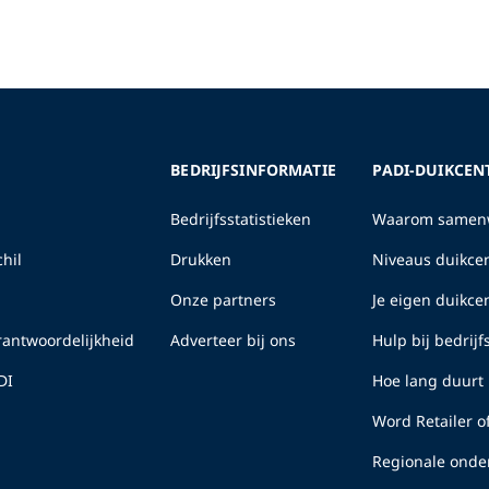
BEDRIJFSINFORMATIE
PADI-DUIKCEN
Bedrijfsstatistieken
Waarom samenw
hil
Drukken
Niveaus duikcen
Onze partners
Je eigen duikc
erantwoordelijkheid
Adverteer bij ons
Hulp bij bedrij
DI
Hoe lang duurt 
Word Retailer o
Regionale onde