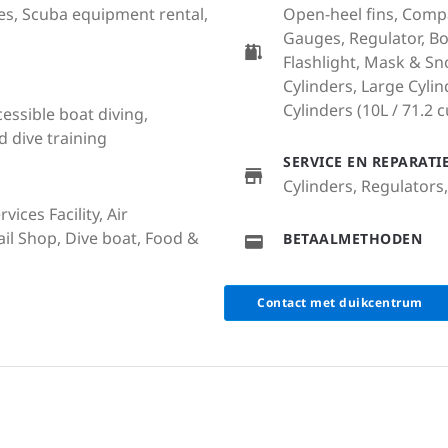
ales, Scuba equipment rental,
Open-heel fins, Compa
Gauges, Regulator, Bo
Flashlight, Mask & Sn
Cylinders, Large Cylind
Cylinders (10L / 71.2 cu
cessible boat diving,
 dive training
SERVICE EN REPARAT
Cylinders, Regulator
ices Facility, Air
tail Shop, Dive boat, Food &
BETAALMETHODEN
Contact met duikcentrum