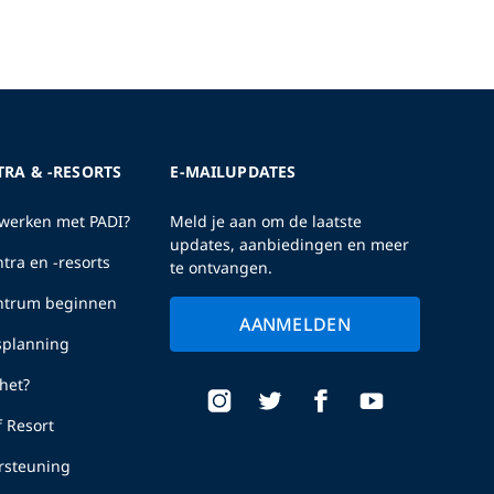
TRA & -RESORTS
E-MAILUPDATES
erken met PADI?
Meld je aan om de laatste
updates, aanbiedingen en meer
tra en -resorts
te ontvangen.
entrum beginnen
AANMELDEN
fsplanning
het?
f Resort
rsteuning