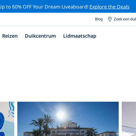
Up to 60% OFF Your Dream Liveaboard!
Explore the Deals
Blog
Zoek een du
Reizen
Duikcentrum
Lidmaatschap