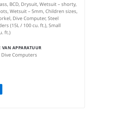
ss, BCD, Drysuit, Wetsuit – shorty,
ots, Wetsuit – 5mm, Children sizes,
orkel, Dive Computer, Steel
ers (15L / 100 cu. ft.), Small
. ft.)
IE VAN APPARATUUR
s, Dive Computers