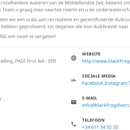
ristalheldere wateren van de Middellandse Zee, bekend om
ers Team u graag mee naartoe neemt en u de onderwaterscha
eden we een scala aan recreatieve en gecertificeerde duikcu
 hebben geprobeerd, tot degenen die hun duikbrevet naar ee
NG om nooit te vergeten!
WEBSITE
lling, PADI First Aid - EFR
http://www.blackfrog
SOCIALE MEDIA
Facebook
Instagram
E-MAIL
h
info@blackfrogdiver
TELEFOON
+34 611 34 92 35