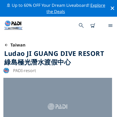
🚢 Up to 60% OFF Your Dream Liveaboard!
Explore
the Deals
Taiwan
Ludao JI GUANG DIVE RESORT
綠島極光潛水渡假中心
PADI-resort