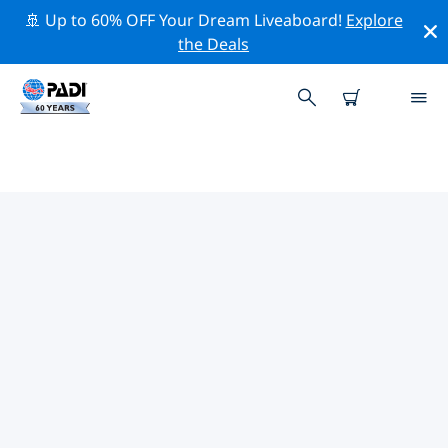
🚢 Up to 60% OFF Your Dream Liveaboard!
Explore
the Deals
PADI-DUIKCENTRA IN OOST-
TIMOR
Vind de PADI-duikwinkel in Oost-timor die bij je past
door de bovenstaande filters of de interactieve kaart
te gebruiken. Al onze duikcentra in Oost-timor bieden
uitstekende opleidingen, veel leuke activiteiten en
voldoen aan de strikte kwaliteitsnormen van PADI.