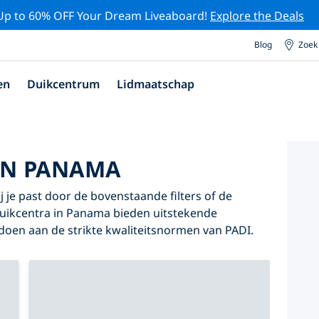
Up to 60% OFF Your Dream Liveaboard!
Explore the Deals
Blog
Zoek
en
Duikcentrum
Lidmaatschap
IN PANAMA
 je past door de bovenstaande filters of de
 duikcentra in Panama bieden uitstekende
oldoen aan de strikte kwaliteitsnormen van PADI.