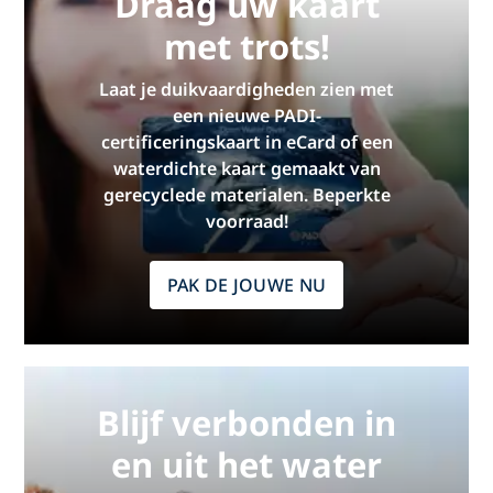
Draag uw kaart
met trots!
Laat je duikvaardigheden zien met
een nieuwe PADI-
certificeringskaart in eCard of een
waterdichte kaart gemaakt van
gerecyclede materialen. Beperkte
voorraad!
PAK DE JOUWE NU
Blijf verbonden in
en uit het water