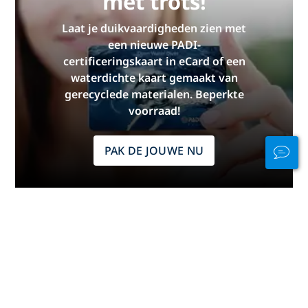
met trots!
Laat je duikvaardigheden zien met
een nieuwe PADI-
certificeringskaart in eCard of een
waterdichte kaart gemaakt van
gerecyclede materialen. Beperkte
voorraad!
PAK DE JOUWE NU
Blijf verbonden in
en uit het water
PADI Club™ is dé manier om
duikers te ontmoeten, je