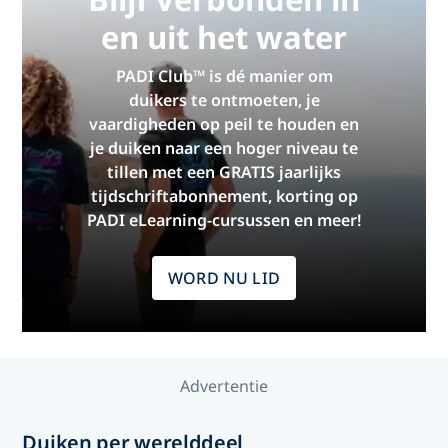
en uit het water
PADI Club™ is dé manier om
duikers te ontmoeten, je
vaardigheden op peil te houden en
je duiken naar een hoger niveau te
tillen met een GRATIS jaarlijks
tijdschriftabonnement, korting op
PADI eLearning-cursussen en meer!
WORD NU LID
Advertentie
Duiken per werelddeel