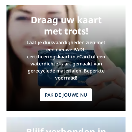
Draag uw kaart
met trots!
Laat je duikvaardigheden zien met
een nieuwe PADI-
certificeringskaart in eCard of een
waterdichte kaart gemaakt van
gerecyclede materialen. Beperkte
voorraad!
PAK DE JOUWE NU
Blijf verbonden in