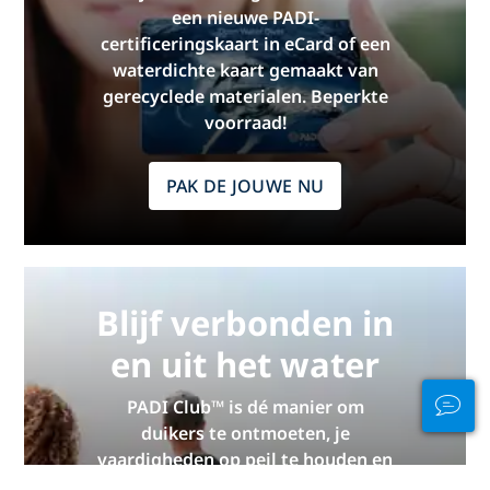
een nieuwe PADI-
certificeringskaart in eCard of een
waterdichte kaart gemaakt van
gerecyclede materialen. Beperkte
voorraad!
PAK DE JOUWE NU
Blijf verbonden in
en uit het water
PADI Club™ is dé manier om
duikers te ontmoeten, je
vaardigheden op peil te houden en
je duiken naar een hoger niveau te