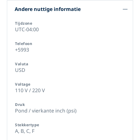
Andere nuttige informatie
Tijdzone
UTC-04:00
Telefoon
+5993
Valuta
USD
Voltage
110 V / 220 V
Druk
Pond / vierkante inch (psi)
Stekkertype
A,
B,
C,
F