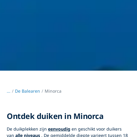
...
/
De Balearen
Minorca
Ontdek duiken in Minorca
De duikplekken zijn
eenvoudig
en geschikt voor duikers
van
alle niveaus
. De gemiddelde diepte varieert tussen 18