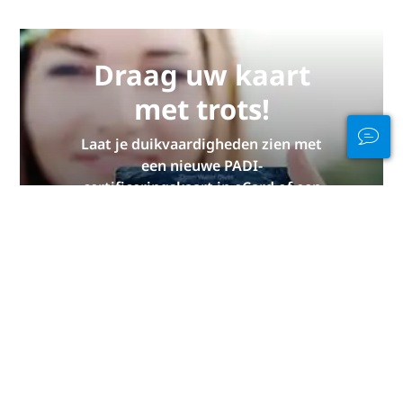
Draag uw kaart
met trots!
Laat je duikvaardigheden zien met
een nieuwe PADI-
certificeringskaart in eCard of een
waterdichte kaart gemaakt van
gerecyclede materialen. Beperkte
voorraad!
PAK DE JOUWE NU