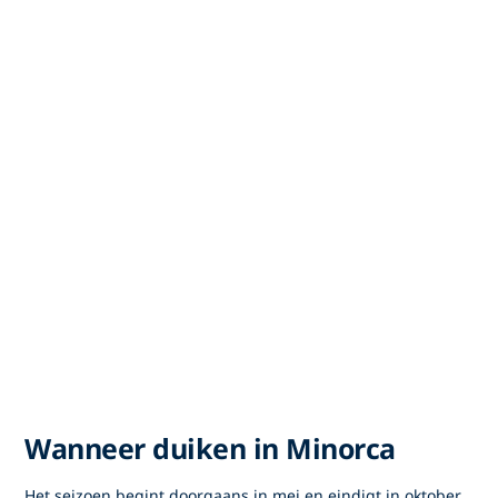
Wanneer duiken in Minorca
Het seizoen begint doorgaans in mei en eindigt in oktober.