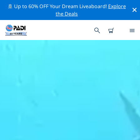
🚢 Up to 60% OFF Your Dream Liveaboard!
Explore
the Deals