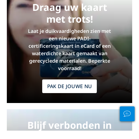
Draag uw kaart
met trots!
Laat je duikvaardigheden zien met
een nieuwe PADI-
certificeringskaart in eCard of een
waterdichte kaart gemaakt van
gerecyclede materialen. Beperkte
voorraad!
PAK DE JOUWE NU
Blijf verbonden in
en uit het water