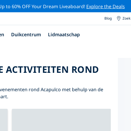
Up to 60% OFF Your Dream Liveaboard!
Explore the Deals
Blog
Zoek
en
Duikcentrum
Lidmaatschap
E ACTIVITEITEN ROND
n evenementen rond Acapulco met behulp van de
art.