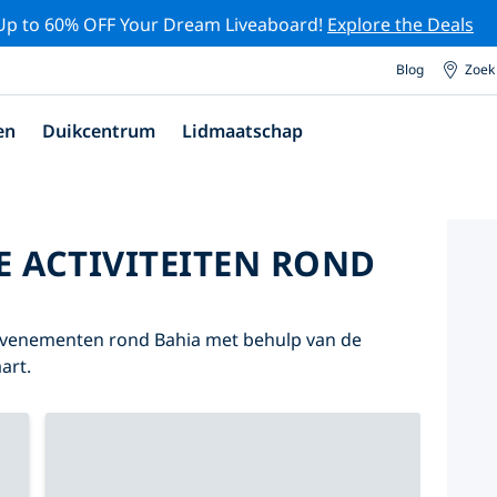
Up to 60% OFF Your Dream Liveaboard!
Explore the Deals
Blog
Zoek
en
Duikcentrum
Lidmaatschap
E ACTIVITEITEN ROND
 evenementen rond Bahia met behulp van de
art.