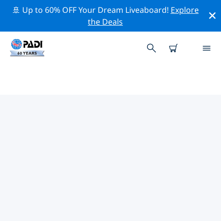
🚢 Up to 60% OFF Your Dream Liveaboard!
Explore
the Deals
TOP PROFESSIONELE
ACTIVITEITEN ROND BENGUELA
Ontdek de professionele activiteiten en evenementen
rond Benguela met behulp van de bovenstaande
filters of de interactieve kaart.