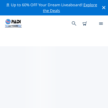
🚢 Up to 60% OFF Your Dream Liveaboard!
Explore
the Deals
TOP PROFESSIONELE
ACTIVITEITEN ROND BENGUELA
Ontdek de professionele activiteiten en evenementen
rond Benguela met behulp van de bovenstaande
filters of de interactieve kaart.