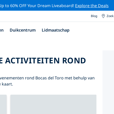
Up to 60% OFF Your Dream Liveaboard!
Explore the Deals
Blog
Zoek
en
Duikcentrum
Lidmaatschap
E ACTIVITEITEN ROND
 evenementen rond Bocas del Toro met behulp van
 kaart.